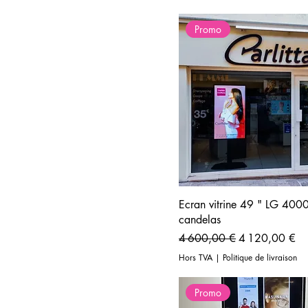
Promo
Ecran vitrine 49 " LG 400
candelas
Prix original
Prix promotion
4 600,00 €
4 120,00 €
Hors TVA
|
Politique de livraison
Promo