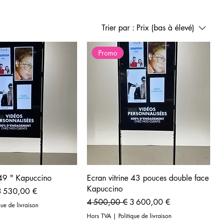
Trier par :
Prix (bas à élevé)
Promo
 49 " Kapuccino
Ecran vitrine 43 pouces double face
Kapuccino
rix promotionnel
3 530,00 €
Prix original
Prix promotionnel
4 500,00 €
3 600,00 €
que de livraison
Hors TVA
|
Politique de livraison