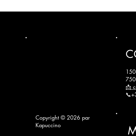
C
150
750
📩 c
📞+
Copyright © 2026 par
Kapuccino
M