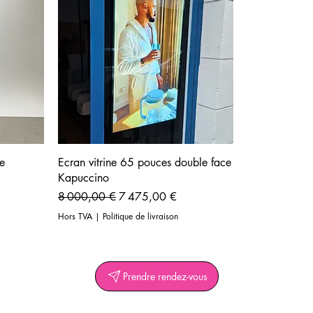
ce
Ecran vitrine 65 pouces double face
Kapuccino
nel
Prix original
Prix promotionnel
8 000,00 €
7 475,00 €
Hors TVA
|
Politique de livraison
Prendre rendez-vous