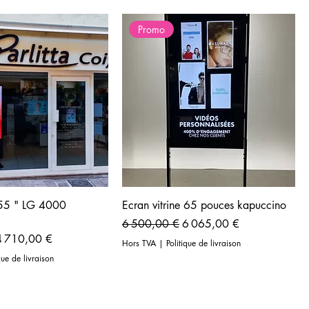
Promo
e 55 " LG 4000
Ecran vitrine 65 pouces kapuccino
Prix original
Prix promotionnel
6 500,00 €
6 065,00 €
rix promotionnel
4 710,00 €
Hors TVA
|
Politique de livraison
que de livraison