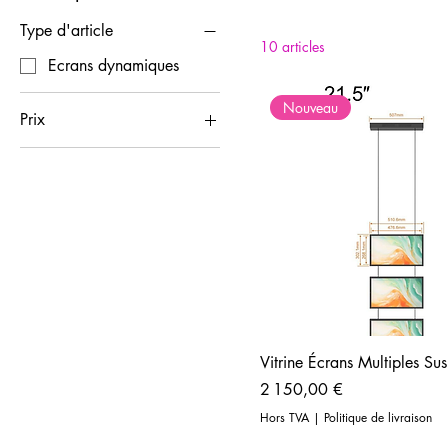
en vitrine. Installati
Type d'article
10 articles
Ecrans dynamiques
Nouveau
Prix
2 150 €
7 475 €
Vitrine Écrans Multiples Su
Prix
2 150,00 €
Hors TVA
|
Politique de livraison