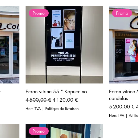
Promo
Promo
0
Ecran vitrine 55 " Kapuccino
Ecran vitrin
candelas
Prix original
Prix promotionnel
4 500,00 €
4 120,00 €
nel
Prix original
P
5 200,00 €
Hors TVA
|
Politique de livraison
Hors TVA
|
Politi
Promo