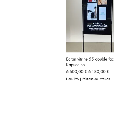
Ecran vitrine 55 double fa
Kapuccino
Prix original
Prix promotion
6 600,00 €
6 180,00 €
Hors TVA
|
Politique de livraison