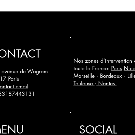
ONTACT
Nos zones d'intervention
toute la France:
Paris
Nic
 avenue de Wagram
Marseille
·
Bordeaux
·
Lil
17 Paris
Toulouse
·
Nantes.
ontact email
33187443131
ENU
SOCIAL