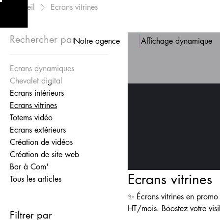
Accueil
Ecrans vitrines
Rechercher par
Notre agence
Affichage dynamique
Ecrans dynamiques
Chevalet digital
Ecrans intérieurs
Ecrans vitrines
Totems vidéo
Ecrans extérieurs
Création de vidéos
Création de site web
Bar à Com'
Ecrans vitrines
Tous les articles
✨ Écrans vitrines en promo chez Kapuccino Offre spéciale +
HT/mois. Boostez votre visib
Filtrer par