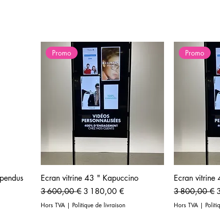
on, garantie & logiciel inclus, une vidéo offerte !
Promo
Promo
spendus
Ecran vitrine 43 " Kapuccino
Ecran vitrine
Prix original
Prix promotionnel
Prix original
P
3 600,00 €
3 180,00 €
3 800,00 €
Hors TVA
|
Politique de livraison
Hors TVA
|
Politi