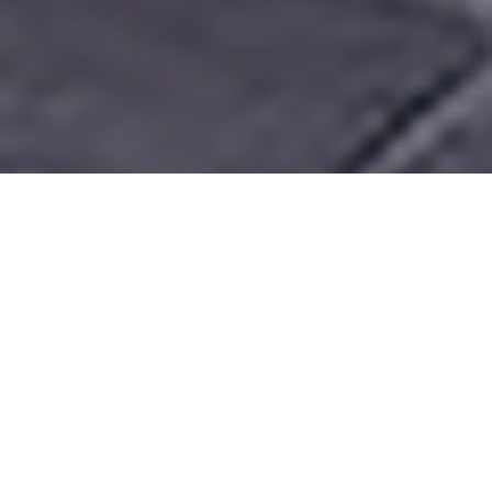
Chevalet Digital : le
stop trottoir qui
transforme les
passants en clients
Le chevalet digital (ou chevalet numérique) est un