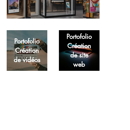
Portofolio
Portofolio
Création
Création
de site
de vidéos
web