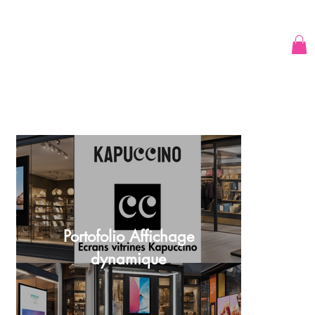
Portofolio
Add a
Title
Portofolio Affichage
dynamique