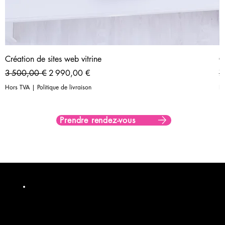
Création de sites web vitrine
C
Prix original
Prix promotionnel
Pr
3 500,00 €
2 990,00 €
7
Hors TVA
|
Politique de livraison
H
Prendre rendez-vous