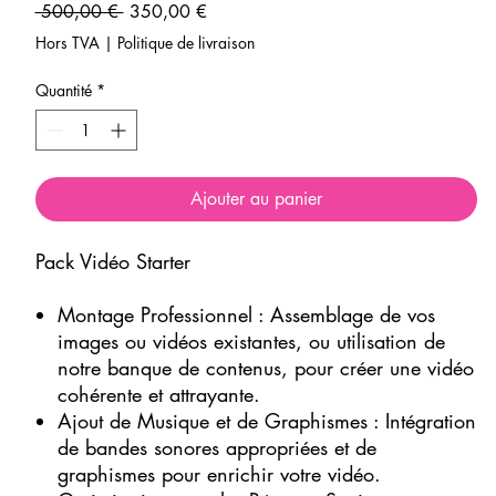
Prix
Prix
 500,00 € 
350,00 €
original
promotionnel
Hors TVA
|
Politique de livraison
Quantité
*
Ajouter au panier
Pack Vidéo Starter
Montage Professionnel : Assemblage de vos
images ou vidéos existantes, ou utilisation de
notre banque de contenus, pour créer une vidéo
cohérente et attrayante.
Ajout de Musique et de Graphismes : Intégration
de bandes sonores appropriées et de
graphismes pour enrichir votre vidéo.