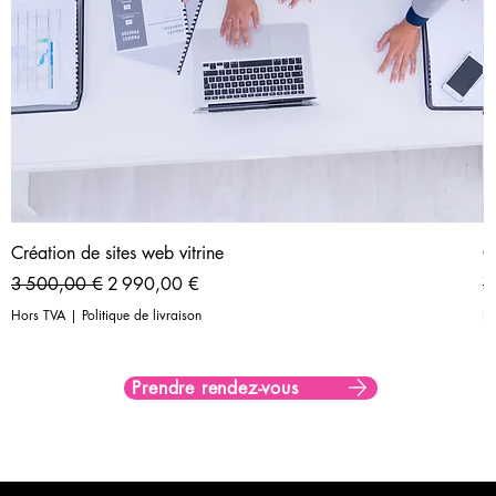
Création de sites web vitrine
C
Prix original
Prix promotionnel
Pr
3 500,00 €
2 990,00 €
7
Hors TVA
|
Politique de livraison
H
Prendre rendez-vous