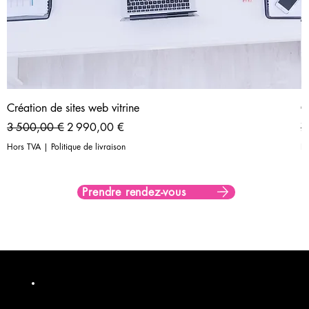
Création de sites web vitrine
C
Prix original
Prix promotionnel
Pr
3 500,00 €
2 990,00 €
7
Hors TVA
|
Politique de livraison
H
Prendre rendez-vous