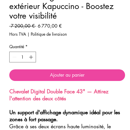
extérieur Kapuccino - Boostez
votre visibilité
Prix
Prix
 7 200,00 € 
6 770,00 €
original
promotionnel
Hors TVA
|
Politique de livraison
Quantité
*
Ajouter au panier
Chevalet Digital Double Face 43" — Attirez
l'attention des deux côtés
Un support d'affichage dynamique idéal pour les
zones à fort passage.
Grâce à ses deux écrans haute luminosité, le