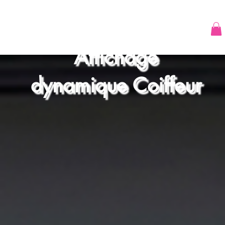
Affichage
dynamique Coiffeur