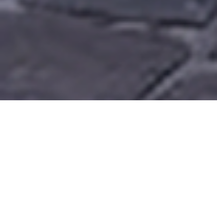
75%
des clients confirment être impactés par les
messages sur les écrans