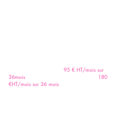
Nos tarifs transparents
Nos tarifs pour la création de sites web
Chez Kapuccino, nous proposons des sites web
sur mesure, conçus pour refléter votre identité et
générer des résultats concrets.
Nos offres s’adaptent à chaque besoin : du site
vitrine professionnel dès
95 € HT/mois sur
36mois
au site e-commerce à partir de
180
€HT/mois sur 36 mois
complet avec SEO, blog
et intégration sur mesure.
Chaque création inclut un design personnalisé,
une optimisation mobile et référencement naturel,
ainsi qu’un accompagnement technique complet.
🎯 Objectif : vous livrer un site clé en main,
rapide, visible et prêt à convertir vos visiteurs en