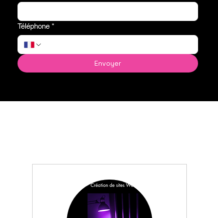
Téléphone
*
Envoyer
Réservez votre audit
création de site web