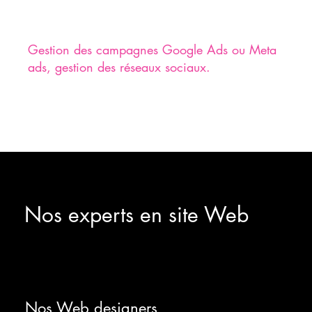
Abonnement & Maintenance technique
Changements de contenus (1/mois)
Gestion des campagnes Google Ads ou Meta
ads, gestion des réseaux sociaux.
Suivi & optimisation mensuelle
👉 Pour transformer votre site en véritable outil
de génération de clients.
Nos experts en site Web
Nos Web designers