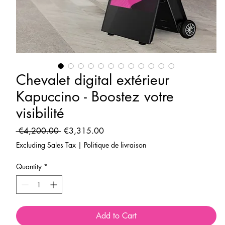
Chevalet digital extérieur
Kapuccino - Boostez votre
visibilité
Regular
Sale
 €4,200.00 
€3,315.00
Price
Price
Excluding Sales Tax
|
Politique de livraison
Quantity
*
Add to Cart