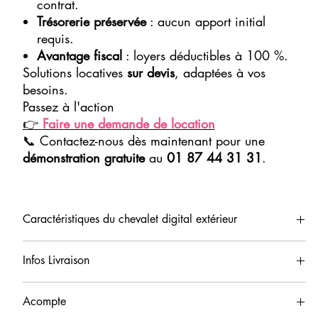
contrat.
Trésorerie préservée
: aucun apport initial
requis.
Avantage fiscal
: loyers déductibles à 100 %.
Solutions locatives
sur devis
, adaptées à vos
besoins.
Passez à l'action
👉
Faire une demande de location
📞 Contactez-nous dès maintenant pour une
démonstration gratuite
au
01 87 44 31 31
.
Caractéristiques du chevalet digital extérieur
Écran Haute Luminosité de 43 Pouces : Notre chevalet digital est
Infos Livraison
équipé d'un écran de 43 pouces offrant une luminosité de 2500
cd/m², assurant une visibilité optimale même en plein soleil.
Livraison sous 2 semaines. Nous vous informerons du suivi de la
Boîtier Léger et Portable : Conçus avec un boîtier léger et des
Acompte
livraison. Livraison 350€HT en France
roulettes verrouillables, nos chevalets sont faciles à déplacer et à