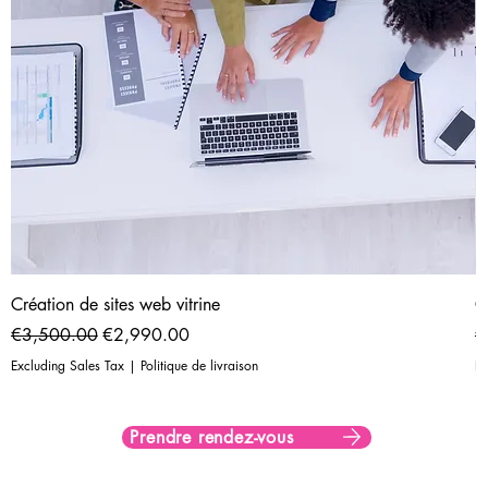
Création de sites web vitrine
C
Regular Price
Sale Price
R
€3,500.00
€2,990.00
€
Excluding Sales Tax
|
Politique de livraison
Ex
Prendre rendez-vous