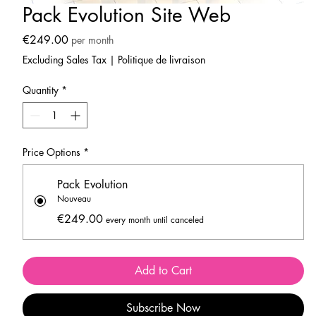
Pack Evolution Site Web
Price
€249.00
per month
Excluding Sales Tax
|
Politique de livraison
Quantity
*
Price Options
*
Pack Evolution
Nouveau
€249.00
every month until canceled
Add to Cart
Subscribe Now