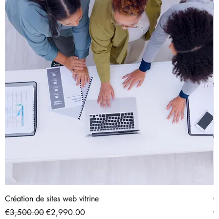
Création de sites web vitrine
C
Regular Price
Sale Price
R
€3,500.00
€2,990.00
€