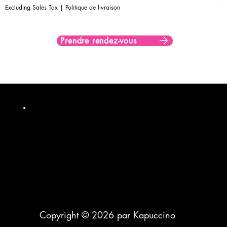
Excluding Sales Tax
|
Politique de livraison
Ex
Prendre rendez-vous
Copyright © 2026 par Kapuccino