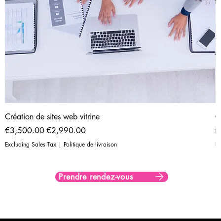
Création de sites web vitrine
C
Regular Price
Sale Price
R
€3,500.00
€2,990.00
€
Excluding Sales Tax
|
Politique de livraison
Ex
Prendre rendez-vous