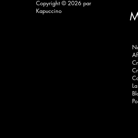
Copyright © 2026 par
Kapuccino
M
No
Cr
Cr
Co
La
Bl
Po