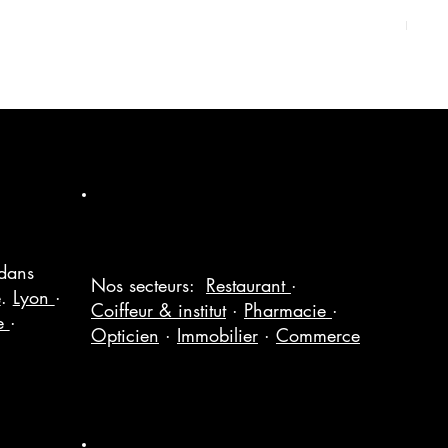
Excludi
 dans
Nos secteurs:
Restaurant
·
e
.
Lyon
·
Coiffeur & institut
·
Pharmacie
·
le
·
Opticien
·
Immobilier
·
Commerce