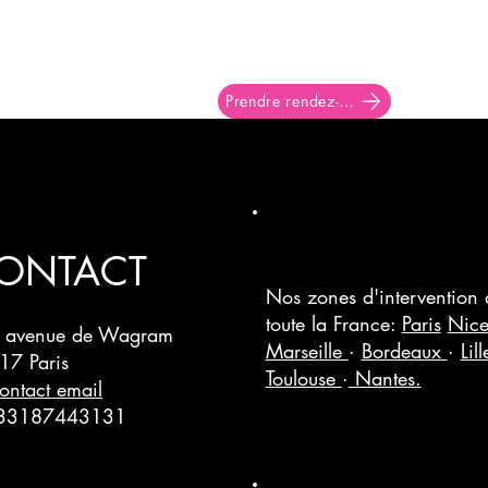
Prendre rendez-vous
ONTACT
Nos zones d'intervention
toute la France:
Paris
Nic
 avenue de Wagram
Marseille
·
Bordeaux
·
Lil
17 Paris
Toulouse
·
Nantes.
ontact email
33187443131