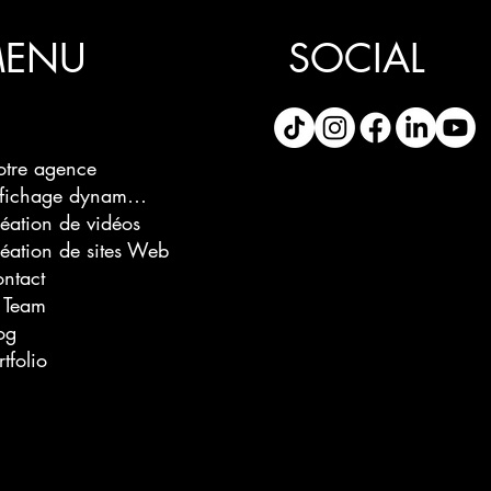
ENU
SOCIAL
tre agence
Affichage dynamique
éation de vidéos
éation de sites Web
ntact
 Team
og
rtfolio