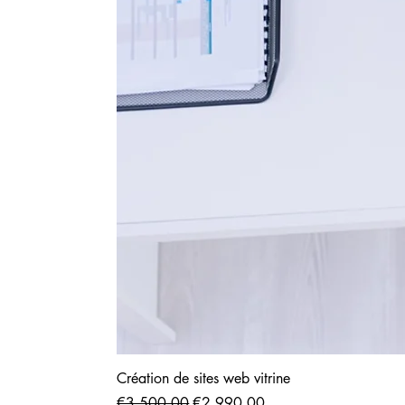
Création de sites web vitrine
Regular Price
Sale Price
€3,500.00
€2,990.00