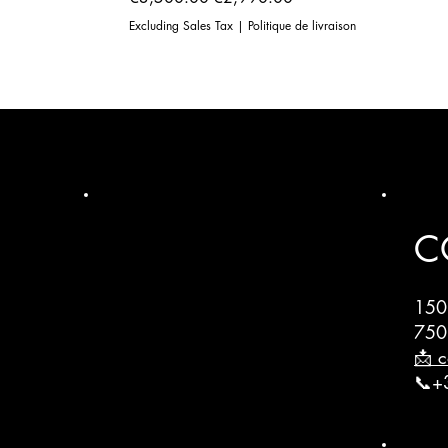
Excluding Sales Tax
|
Politique de livraison
C
150
750
📩 c
📞+