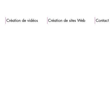
Création de vidéos
Création de sites Web
Contact
💡 Stratégie Retail Medi
Kapuccino a accompagn
stratégie de Retail Medi
Nous avons assuré l’inst
G
contenus vidéos diffusé
et attirer l’attention des
Ce dispositif allie comm