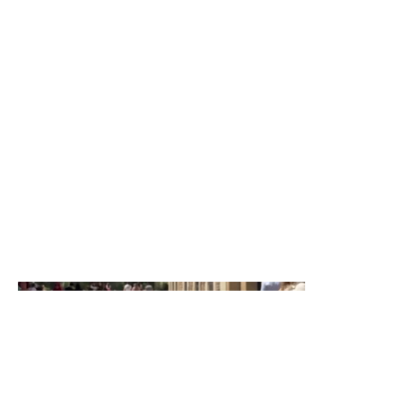
l’énergie du quotidien à travers des plans soignés,
une narration fluide et un rythme engageant.
Chaque séquence a été pensée pour refléter le
professionnalisme et l’ancrage parisien de la
marque.
📺 La vidéo est disponible sur notre chaîne YouTube
Kapuccino, aux côtés de nos autres
productions.
https://www.youtube.com/@kapuccin
o5754
👉 Un projet tourné en plein Paris, symbole du
savoir-faire et de la vitalité de MDC.