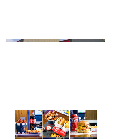
Kapuccino, aux côtés de nos autres créations
vidéos.
👉 Une production savoureuse, pensée pour
marquer les esprits et booster la notoriété de CFC.