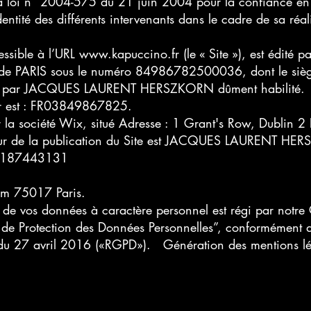
 loi n° 2004-575 du 21 juin 2004 pour la confiance en l
identité des différents intervenants dans le cadre de sa réa
essible à l’URL
www.kapuccino.fr
(le « Site »), est édité p
 de PARIS sous le numéro 84986782500036, dont le siège
e) par JACQUES LAURENT HERSZKORN dûment habilité.
teur est : FR03849867825.
 la société Wix, situé Adresse : 1 Grant's Row, Dublin 
cteur de la publication du Site est JACQUES LAURENT 
+33187443131
am 75017 Paris.
de vos données à caractère personnel est régi par notre C
e de Protection des Données Personnelles”, conformément 
du 27 avril 2016 («RGPD»). Génération des mentions l