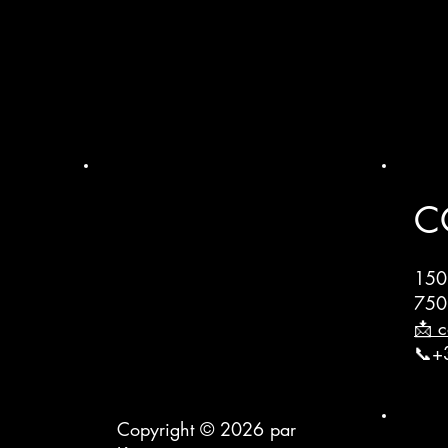
C
150
750
📩 c
📞+
Copyright © 2026 par