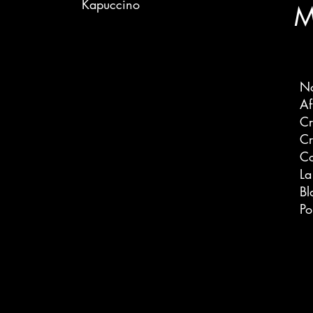
Kapuccino
M
No
Cr
Cr
Co
La
Bl
Po