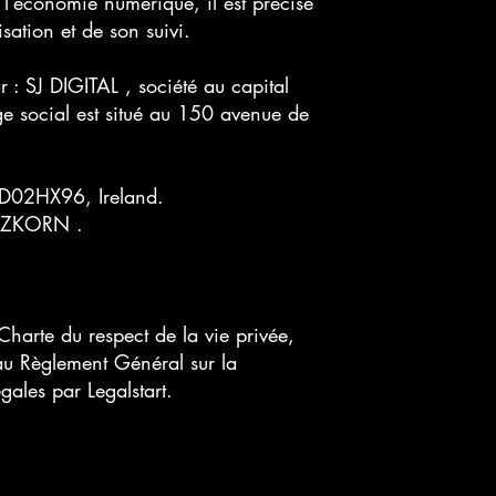
’économie numérique, il est précisé
lisation et de son suivi.
ar : SJ DIGITAL , société au capital
 social est situé au 150 avenue de
2 D02HX96, Ireland.
HERSZKORN .
harte du respect de la vie privée,
au Règlement Général sur la
égales par
Legalstart
.