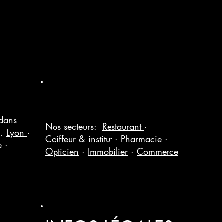
 dans
Nos secteurs:
Restaurant
·
e
.
Lyon
·
Coiffeur & institut
·
Pharmacie
·
le
·
Opticien
·
Immobilier
·
Commerce