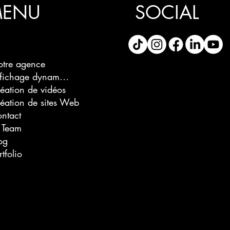
ENU
SOCIAL
tre agence
Affichage dynamique
éation de vidéos
éation de sites Web
ntact
 Team
og
rtfolio