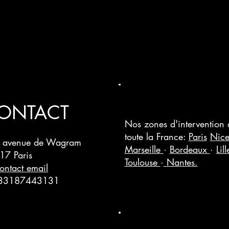
ONTACT
Nos zones d'intervention
toute la France:
Paris
Nic
 avenue de Wagram
Marseille
·
Bordeaux
·
Lil
17 Paris
Toulouse
·
Nantes.
ontact email
33187443131