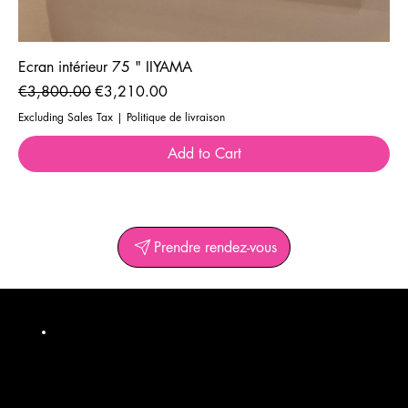
Ecran intérieur 75 " IIYAMA
Regular Price
Sale Price
€3,800.00
€3,210.00
Excluding Sales Tax
|
Politique de livraison
Add to Cart
Prendre rendez-vous