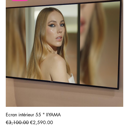
Ecran intérieur 55 " IIYAMA
Regular Price
Sale Price
€3,100.00
€2,590.00