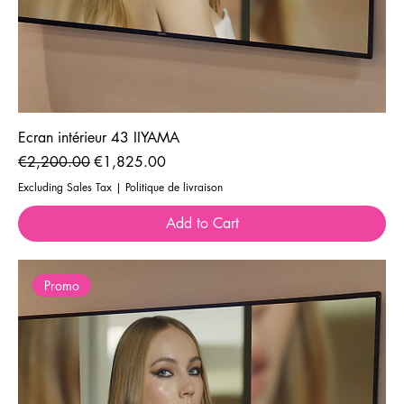
Ecran intérieur 43 IIYAMA
Regular Price
Sale Price
€2,200.00
€1,825.00
Excluding Sales Tax
|
Politique de livraison
Add to Cart
Promo