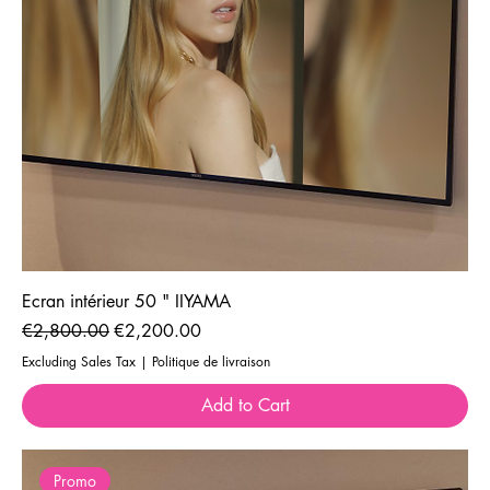
Ecran intérieur 50 " IIYAMA
Regular Price
Sale Price
€2,800.00
€2,200.00
Excluding Sales Tax
|
Politique de livraison
Add to Cart
Promo