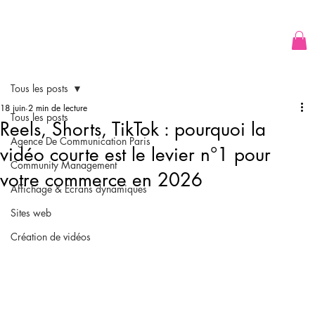
Tous les posts
18 juin
2 min de lecture
Tous les posts
Reels, Shorts, TikTok : pourquoi la
Agence De Communication Paris
vidéo courte est le levier n°1 pour
Community Management
votre commerce en 2026
Affichage & Ecrans dynamiques
Sites web
Création de vidéos