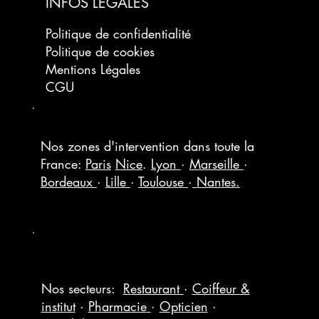
INFOS LÉGALES
Politique de confidentialité
Politique de cookies
Mentions Légales
CGU
Nos zones d'intervention dans toute la
France:
Paris
Nice
.
Lyon
·
Marseille
·
Bordeaux
·
Lille
·
Toulouse
·
Nantes.
Nos secteurs:
Restaurant
·
Coiffeur &
institut
·
Pharmacie
·
Opticien
·