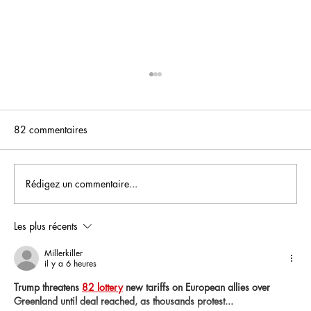
82 commentaires
Rédigez un commentaire...
Les plus récents
Les écrans incontournables dans l'univers
de la restauration : quel choix pour attirer
Millerkiller
il y a 6 heures
les clients ?
Trump threatens 
82 lottery
 new tariffs on European allies over 
Greenland until deal reached, as thousands protest...