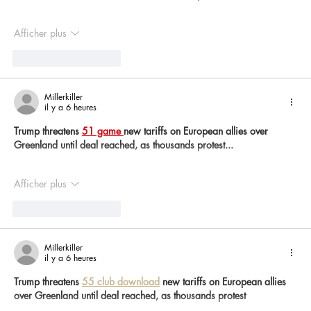
Afficher plus
J'aime
Répondre
Millerkiller
il y a 6 heures
Trump threatens 
51 game 
new tariffs on European allies over 
Greenland until deal reached, as thousands protest...
Afficher plus
J'aime
Répondre
Millerkiller
il y a 6 heures
Trump threatens 
55 club download
 new tariffs on European allies 
over Greenland until deal reached, as thousands protest