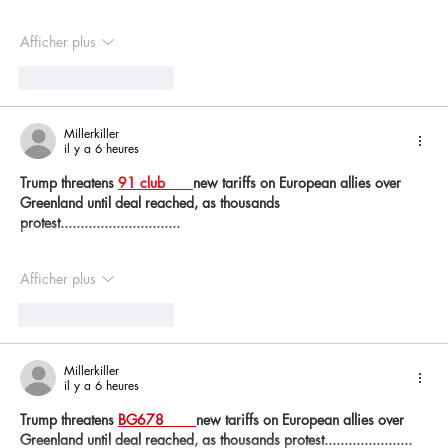
Afficher plus
J'aime
Répondre
Millerkiller
il y a 6 heures
Trump threatens 
91 club 
new tariffs on European allies over 
Greenland until deal reached, as thousands 
protest..............................
Afficher plus
J'aime
Répondre
Millerkiller
il y a 6 heures
Trump threatens 
BG678 
new tariffs on European allies over 
Greenland until deal reached, as thousands protest......................