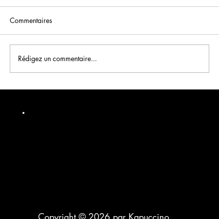
Commentaires
Rédigez un commentaire...
" Facebook ADS en Vaut-il Vraiment la
Peine ?"
Copyright © 2026 par Kapuccino