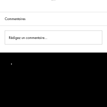
Commentaires
Rédigez un commentaire...
Comprendre l'affichage dynamique et ses
avantages