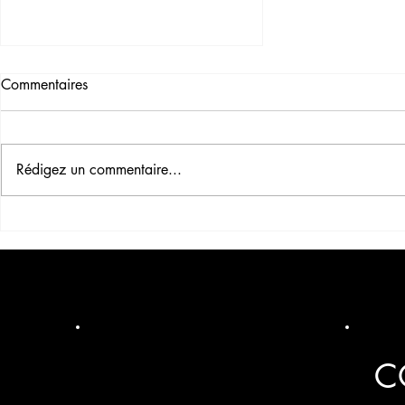
Commentaires
Rédigez un commentaire...
Qu'est ce que le Call to
Action (CTA) en
Communication ?
C