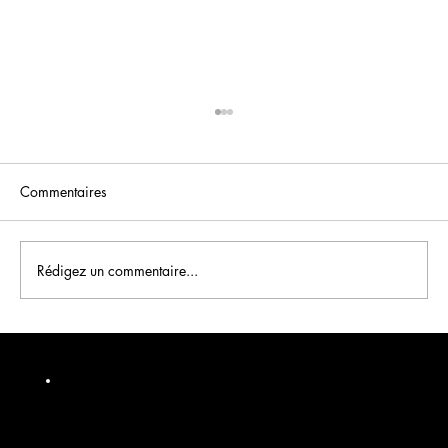
Commentaires
Rédigez un commentaire...
Écran dynamique pour salon de coiffure :
transformez le temps d'attente en ventes